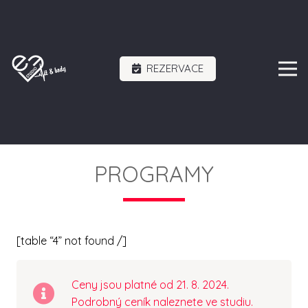
REZERVACE
PROGRAMY
[table “4” not found /]
Ceny jsou platné od 21. 8. 2024.
Podrobný ceník naleznete ve studiu.