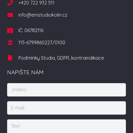
+420 722 932 511
info@emstudiokolin.cz
IČ: 06782116
115-6799860227/0100
Podmínky Studia, GDPR, kontraindikace
NAPIŠTE NÁM